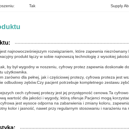
szeniu:
Tak
Supply Abil
oduktu
ktu:
jest najnowocześniejszym rozwiązaniem, które zapewnia niezrównany 
wacyjny produkt łączy w sobie najnowszą technologię z wysokiej jakośc
ak, by był wygodny w noszeniu, cyfrowy protez zapewnia doskonałe dop
tu użytkownika.
m zarówno dla pełnej, jak i częściowej protezy, cyfrowa proteza jest w
ie odbudowy zębów.Czy pacjent potrzebuje kompletnego zestawu zębów, 
ejszych cech cyfrowej protezy jest jej przystępność cenowa.Ta cyfrowo
wą wartość dla jakości i wygody, którą oferuje.Pacjenci mogą korzyst
cyfrowa jest wysoce odporna na zabarwienia i zmiany koloru, zapewniaj
tny kolor i jasność, nawet przy regularnym stosowaniu i narażeniu na 
styka: