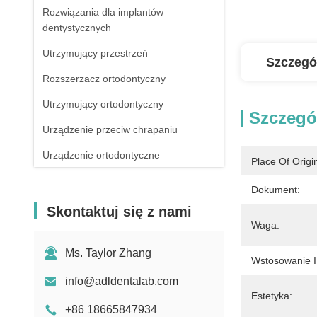
Rozwiązania dla implantów
dentystycznych
Utrzymujący przestrzeń
Szczegó
Rozszerzacz ortodontyczny
Utrzymujący ortodontyczny
Szczegó
Urządzenie przeciw chrapaniu
Urządzenie ortodontyczne
Place Of Origi
Cyfrowe skanowanie ciała implantu
Dokument:
Skontaktuj się z nami
Waga:
Ms. Taylor Zhang
Wstosowanie I
info@adldentalab.com
Estetyka:
+86 18665847934