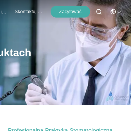
Skontaktuj Się Z Nami
Zacytować
Wydarzenia
uktach
Profesjonalna Praktyka Stomatologiczna