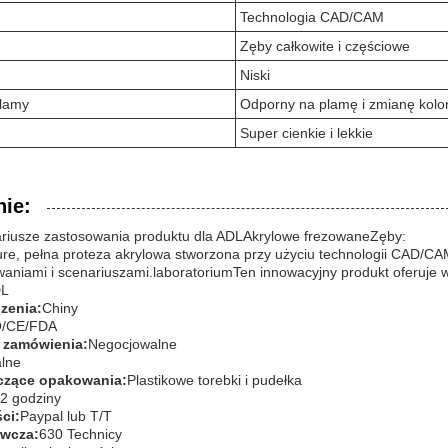
Technologia CAD/CAM
Zęby całkowite i częściowe
Niski
lamy
Odporny na plamę i zmianę kolo
Super cienkie i lekkie
ie:
ariusze zastosowania produktu dla ADL
Akrylowe frezowane
Zęby
:
ure, pełna proteza akrylowa stworzona przy użyciu technologii CAD/CA
aniami i scenariuszami.laboratoriumTen innowacyjny produkt oferuje w
L
zenia:
Chiny
O/CE/FDA
ć zamówienia:
Negocjowalne
lne
czące opakowania:
Plastikowe torebki i pudełka
2 godziny
ci:
Paypal lub T/T
awcza:
630 Technicy