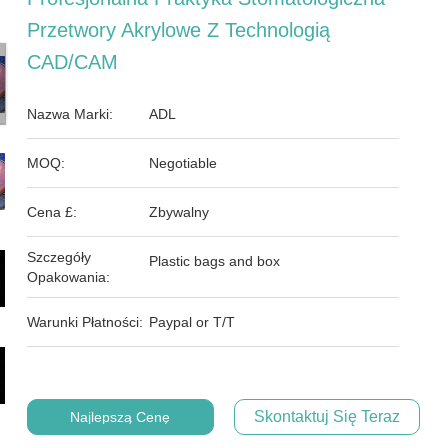
Przetwory Akrylowe Z Technologią
CAD/CAM
Nazwa Marki:
ADL
MOQ:
Negotiable
Cena £:
Zbywalny
Szczegóły
Plastic bags and box
Opakowania:
Warunki Płatności:
Paypal or T/T
Skontaktuj Się Teraz
Najlepszą Cenę