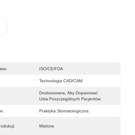
two:
ISO/CE/FDA
Technologia CAD/CAM
Dostosowane, Aby Dopasować 
Usta Poszczególnych Pacjentów
e:
Praktyka Stomatologiczna
odukcji:
Mielone