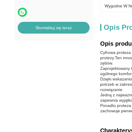
Wygodne W No
Opis Pr
Skontaktuj się teraz
Opis produ
Cyfrowa proteza 
protezy.Ten inno
zębów.
Zaprojektowany t
ogólnego komfor
Dzięki wskazanio
potrzeb w zakres
rozwiązanie.
Jedną z najważni
zapewnia wyjątko
Ponadto proteza 
zachowuje pierwo
Charaktery