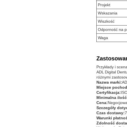
Projekt
Wskazania
Wiszkość
Odporność na p
Waga
Zastosowan
Przykłady i scen
ADL Digital Dent
różnymi zastosow
Nazwa marki:
AD
Miejsce pochod
Certyfikacja:
IS
Minimalna iloś
Cena:
Negocjowa
Szczegóły doty
Czas dostawy:
7
Warunki płatnoś
Zdolność dost