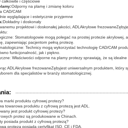
 całkowite i częściowe
plamy:
Odporny na plamę i zmianę koloru
ia CAD/CAM
lnie wyglądające i estetycznie przyjemne
a:
Dokładny i doskonały
anemu projektowi i doskonałej jakości, ADL
Akrylowe frezowane
Zęby
j
ktu:
ologiczne: Stomatologowie mogą polegać na prostej protezie akrylowej, 
kę, zapewniając pacjentom pełną protezę.
omatologiczne: Technicy mogą wykorzystać technologię CAD/CAM produ
ówno funkcjonalność, jak i piękno.
yczne: Właściwości odporne na plamy protezy sprawiają, że są idealne
orąc ADL
Akrylowe frezowane
Zęby
jest uniwersalnym produktem, który s
orem dla specjalistów w branży stomatologicznej.
nia:
wa marki produktu cyfrowej protezy?
a towarowa produktu z cyfrową protezą jest ADL.
wany jest produkt cyfrowej protezy?
frowych protez są produkowane w Chinach.
aty posiada produkt z cyfrową protezą?
rową protezą posiada certyfikat ISO, CE i FDA.