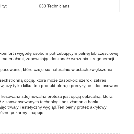
ity:
630 Technicians
komfort i wygodę osobom potrzebującym pełnej lub częściowej
i materiałami, zapewniając doskonałe wrażenia z regeneracji
asowanie, które czuje się naturalnie w ustach.zwiększenie
szechstronną opcją, która może zaspokoić szeroki zakres
czy tylko kilku, ten produkt oferuje precyzyjne i dostosowane
 fresowana zdejmowalna proteza jest opcją opłacalną, która
ać z zaawansowanych technologii bez złamania banku.
ąc trwały i estetyczny wygląd.Ten pełny protez akrylowy
różne pokarmy i napoje.