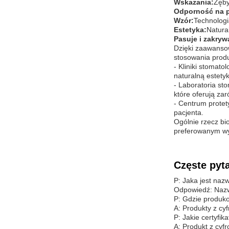
Wskazania:
Zęby
Odporność na 
Wzór:
Technolog
Estetyka:
Natura
Pasuje i zakryw
Dzięki zaawansow
stosowania produ
- Kliniki stomat
naturalną estety
- Laboratoria st
które oferują zar
- Centrum protet
pacjenta.
Ogólnie rzecz bi
preferowanym wyb
Częste pyta
P: Jaka jest naz
Odpowiedź: Nazw
P: Gdzie produko
A: Produkty z cy
P: Jakie certyfik
A: Produkt z cyf