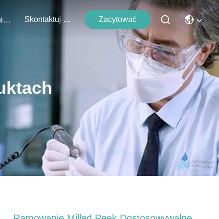
Skontaktuj Się Z Nami
Zacytować
Wydarzenia
uktach
Ramowanie Milled Peek Dostosowywalne