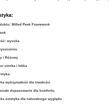
styka:
duktu: Milled Peek Framework
Peek
ość: wysoka
zyszczeniu
ły i Różowy
r cienka i lekka
ystyka:
ka wytrzymałość dla trwałości
onałe dopasowanie dla komfortu
ka estetyka dla naturalnego wyglądu