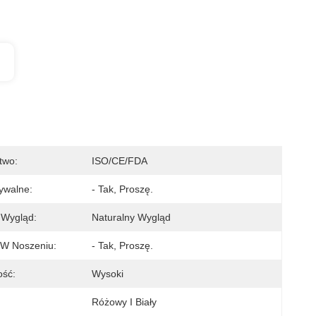
two:
ISO/CE/FDA
ywalne:
- Tak, Proszę.
 Wygląd:
Naturalny Wygląd
W Noszeniu:
- Tak, Proszę.
ość:
Wysoki
Różowy I Biały