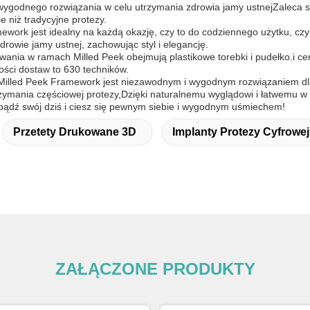
ygodnego rozwiązania w celu utrzymania zdrowia jamy ustnejZaleca si
ie niż tradycyjne protezy.
ework jest idealny na każdą okazję, czy to do codziennego użytku, czy 
rowie jamy ustnej, zachowując styl i elegancję.
ania w ramach Milled Peek obejmują plastikowe torebki i pudełko.i ce
wości dostaw to 630 techników.
lled Peek Framework jest niezawodnym i wygodnym rozwiązaniem dla o
rzymania częściowej protezy,Dzięki naturalnemu wyglądowi i łatwemu w c
bądź swój dziś i ciesz się pewnym siebie i wygodnym uśmiechem!
Przetety Drukowane 3D
Implanty Protezy Cyfrowej
ZAŁĄCZONE PRODUKTY