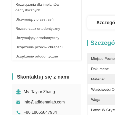
Rozwiązania dla implantów
dentystycznych
Utrzymujący przestrzeń
Szczegó
Rozszerzacz ortodontyczny
Utrzymujący ortodontyczny
Szczegó
Urządzenie przeciw chrapaniu
Urządzenie ortodontyczne
Miejsce Pocho
Cyfrowe skanowanie ciała implantu
Dokument:
Skontaktuj się z nami
Materiał:
Właściwości O
Ms. Taylor Zhang
Waga:
info@adldentalab.com
Łatwe W Czysz
+86 18665847934