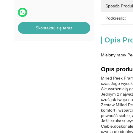
Sposób Produk
Podkreślić:
Skontaktuj się teraz
Opis Pr
Mielony ramy Pee
Opis produ
Milled Peek Fram
czas.Jego wysoka
Ale wyróżniają go
Jednym z najważn
czuć jak twoje na
Zestaw Milled P
komfort i wsparci
pewność siebie, 
Jeśli szukasz wy
Ciebie.doskonałe
czynią go idealn