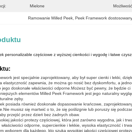
cji:
Mielone
Możliwość
Ramowanie Milled Peek
, 
Peek Framework dostosowan
oduktu
k personalizable częściowe z wyższej cienkości i wygodę i łatwe czys
ktu:
ework jest specjalnie zaprojektowany, aby był super cienki i lekki, dz
 elastyczność zapewnia, że można go nosić bez dyskomfortu, a jednoc
 jego doskonałe właściwości odporne.Możesz być pewny, że będzie ci słu
iejszych elementów Milled Peek Framework jest jego naturalny wygląd
turalne zęby.
eek posiada również doskonałe dopasowanie krańcowe, zaprojektowan
e.Nie musisz się martwić o to, że się poślizgnie lub poruszy się podcza
aby przejść przez dzień bez żadnych obaw.
sokiej jakości protezy częściowej, która jest zarówno wygodna, jak i tr
 właściwości odporne, supercienkie i lekkie, wysoka elastyczność i t
ym wyborem dla każdego, kto szuka wysokiej jakości częściowej protezy