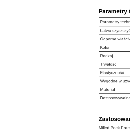
Parametry 
Parametry tech
Łatwo czyszczy
Odporne właści
Kolor
Rodzaj
Trwałość
Elastyczność
Wygodne w uży
Materiał
Dostosowywaln
Zastosowan
Milled Peek Fram