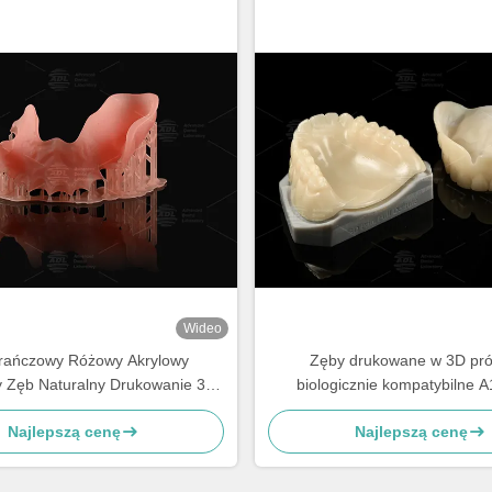
Wideo
ańczowy Różowy Akrylowy
Zęby drukowane w 3D pró
 Zęb Naturalny Drukowanie 3D
biologicznie kompatybilne 
Zęby cyfrowe
doskonałe dopasowanie i o
Najlepszą cenę
Najlepszą cenę