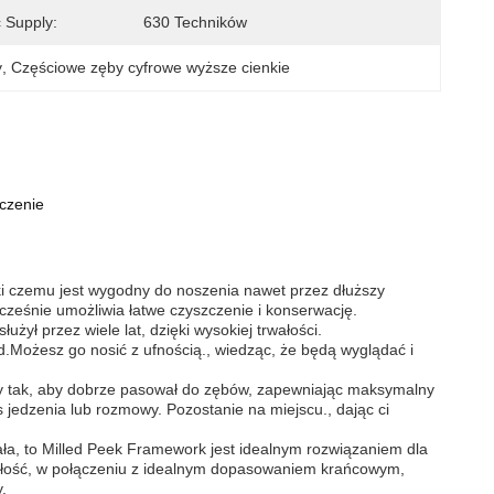
 Supply:
630 Techników
y
, 
Częściowe zęby cyfrowe wyższe cienkie
zczenie
ięki czemu jest wygodny do noszenia nawet przez dłuższy
ześnie umożliwia łatwe czyszczenie i konserwację.
żył przez wiele lat, dzięki wysokiej trwałości.
.Możesz go nosić z ufnością., wiedząc, że będą wyglądać i
y tak, aby dobrze pasował do zębów, zapewniając maksymalny
s jedzenia lub rozmowy. Pozostanie na miejscu., dając ci
wała, to Milled Peek Framework jest idealnym rozwiązaniem dla
rwałość, w połączeniu z idealnym dopasowaniem krańcowym,
.