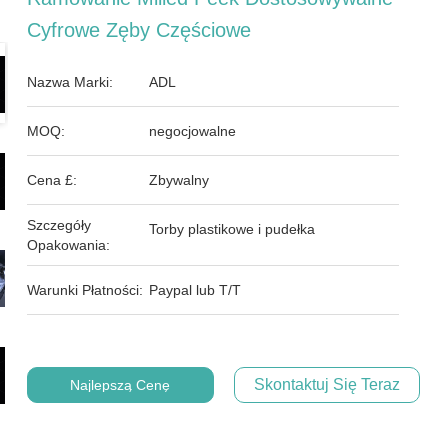
Cyfrowe Zęby Częściowe
Nazwa Marki:
ADL
MOQ:
negocjowalne
Cena £:
Zbywalny
Szczegóły
Torby plastikowe i pudełka
Opakowania:
Warunki Płatności:
Paypal lub T/T
Skontaktuj Się Teraz
Najlepszą Cenę