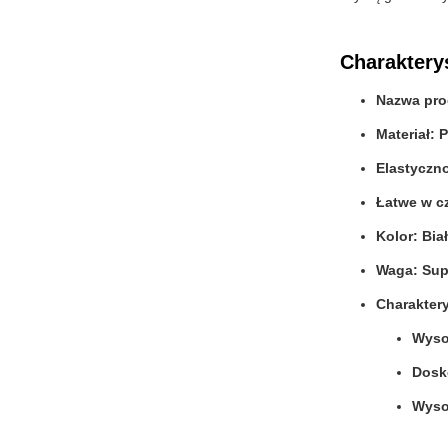
Charaktery
Nazwa pro
Materiał: 
Elastyczn
Łatwe w c
Kolor: Bia
Waga: Supe
Charakter
Wyso
Dosk
Wyso