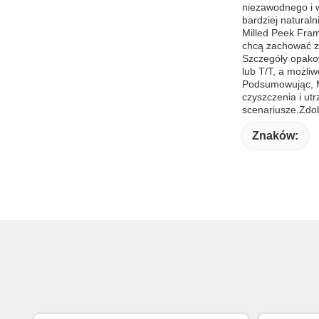
niezawodnego i w
bardziej naturaln
Milled Peek Fram
chcą zachować zd
Szczegóły opakow
lub T/T, a możli
Podsumowując, Mi
czyszczenia i ut
scenariusze.Zdo
Znaków: