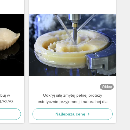
Wideo
buj w
Odkryj siłę zmytej pełnej protezy
A1/A2/A3
estetycznie przyjemnej i naturalnej dla
kluzja
doskonałego uśmiechu
Najlepszą cenę