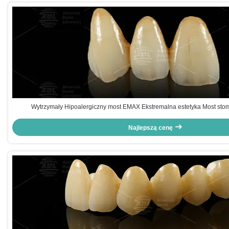
Wytrzymały Hipoalergiczny most EMAX Ekstremalna estetyka Most sto
Najlepszą cenę