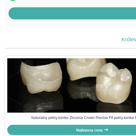
Króle
Naturalny pełny kontur Zirconia Crown Precise Fit pełny kontur
Najlepszą cenę