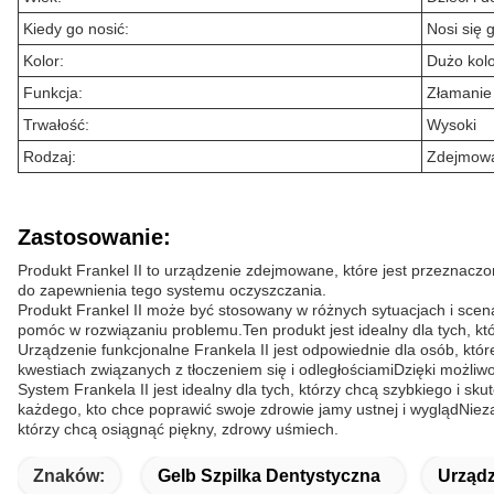
Kiedy go nosić:
Nosi się 
Kolor:
Dużo kol
Funkcja:
Złamanie
Trwałość:
Wysoki
Rodzaj:
Zdejmowa
Zastosowanie:
Produkt Frankel II to urządzenie zdejmowane, które jest przeznacz
do zapewnienia tego systemu oczyszczania.
Produkt Frankel II może być stosowany w różnych sytuacjach i scena
pomóc w rozwiązaniu problemu.Ten produkt jest idealny dla tych, kt
Urządzenie funkcjonalne Frankela II jest odpowiednie dla osób, kt
kwestiach związanych z tłoczeniem się i odległościamiDzięki możliwo
System Frankela II jest idealny dla tych, którzy chcą szybkiego i
każdego, kto chce poprawić swoje zdrowie jamy ustnej i wyglądNiezal
którzy chcą osiągnąć piękny, zdrowy uśmiech.
Znaków:
Gelb Szpilka Dentystyczna
Urządz