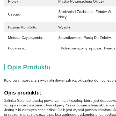
Projekt:
Płaska Powierzchnia Okluzy
Ściskanie I Zaciskanie Zębów W 
Użycie:
Nocy
Poziom Komfortu:
Wysoki
Metoda Czyszczenia:
Szczotkowanie Pastą Do Zębów
Podkreślić:
Kolorowe szpiny zębowe
, 
Twarda 
Opis Produktu
Kolorowa, twarda, z żywicy akrylowej szlinka okluzalna do nocnego 
Opis produktu:
Szlinka Gelb jest płaską powierzchnią okluzalną, która jest dopaso
szczęki i inne związane z tym objawyPłaska powierzchnia okluzowa sz
Jedną z kluczowych cech szlinki Gelb jest wysoki poziom komfortu.
urządzenie przez dłuższy czas bez żadnego dyskomfortu lub podrażni