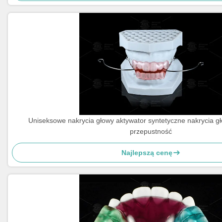
Uniseksowe nakrycia głowy aktywator syntetyczne nakrycia g
przepustność
Najlepszą cenę