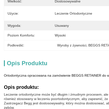
Wielkość:
Dostosowywalne
Użycie:
Leczenie Ortodontyczne
Wygoda:
Usuwany
Poziom Komfortu:
Wysoki
Podkreślić:
Wyroby z żywności
, 
BEGGS RETA
Opis Produktu
Ortodontyczna opracowana na zamówienie BEGGS RETAINER do 
Opis produktu:
Leczenie ortodontyczne może być długim i żmudnym procesem, ale 
również stosowany w leczeniu poortodontycznym, aby zapewnić, że 
Zastrzegacz Begg jest dostosowywalny, który można dostosować, ab
zębów.