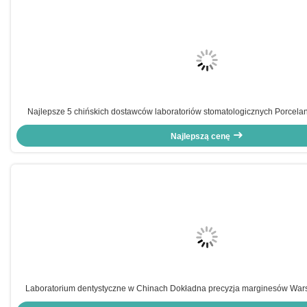
Najlepsze 5 chińskich dostawców laboratoriów stomatologicznych Porcelan
zapewniająca czas realizacji w ciągu 72 godzin usługi dla gabinetów stomatol
Najlepszą cenę
Laboratorium dentystyczne w Chinach Dokładna precyzja marginesów War
Hipoalergiczny biokompatybilny materiał dentystyczny do trwałych