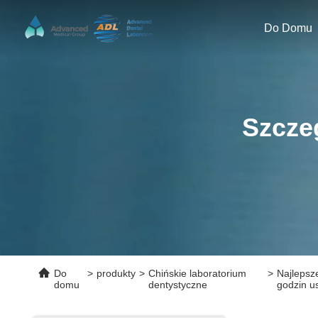
Do Domu
Szcze
Do
>
produkty
>
Chińskie laboratorium
>
Najlepsz
domu
dentystyczne
godzin us