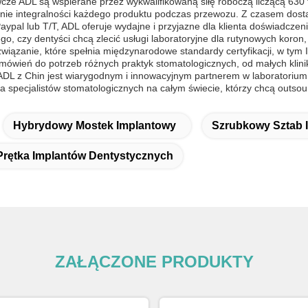
cze ADL są wspierane przez wykwalifikowaną siłę roboczą liczącą 630 
ie integralności każdego produktu podczas przewozu. Z czasem dosta
ypal lub T/T, ADL oferuje wydajne i przyjazne dla klienta doświadcze
ego, czy dentyści chcą zlecić usługi laboratoryjne dla rutynowych koro
iązanie, które spełnia międzynarodowe standardy certyfikacji, w tym 
ówień do potrzeb różnych praktyk stomatologicznych, od małych klinik
L z Chin jest wiarygodnym i innowacyjnym partnerem w laboratorium 
a specjalistów stomatologicznych na całym świecie, którzy chcą outsou
Hybrydowy Mostek Implantowy
Szrubkowy Sztab 
Prętka Implantów Dentystycznych
ZAŁĄCZONE PRODUKTY