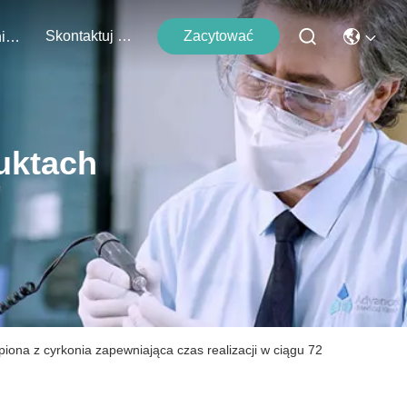
Skontaktuj Się Z Nami
Zacytować
Wydarzenia
uktach
iona z cyrkonia zapewniająca czas realizacji w ciągu 72