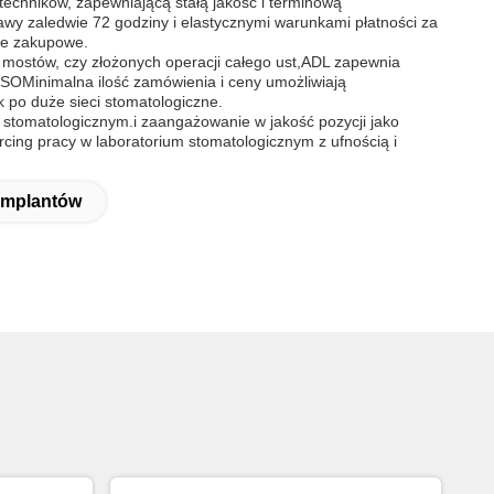
techników, zapewniającą stałą jakość i terminową
wy zaledwie 72 godziny i elastycznymi warunkami płatności za
nie zakupowe.
n, mostów, czy złożonych operacji całego ust,ADL zapewnia
ISOMinimalna ilość zamówienia i ceny umożliwiają
 po duże sieci stomatologiczne.
stomatologicznym.i zaangażowanie w jakość pozycji jako
rcing pracy w laboratorium stomatologicznym z ufnością i
Implantów