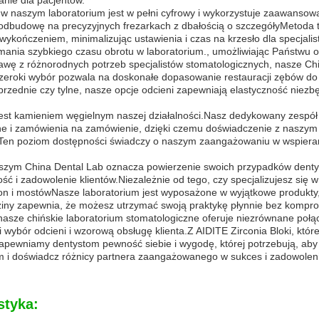
anie dla pacjentów.
 w naszym laboratorium jest w pełni cyfrowy i wykorzystuje zaawansow
odbudowę na precyzyjnych frezarkach z dbałością o szczegółyMetod
ykończeniem, minimalizując ustawienia i czas na krzesło dla specjali
mania szybkiego czasu obrotu w laboratorium., umożliwiając Państwu
awę z różnorodnych potrzeb specjalistów stomatologicznych, nasze Chi
zeroki wybór pozwala na doskonałe dopasowanie restauracji zębów do 
rzednie czy tylne, nasze opcje odcieni zapewniają elastyczność nie
jest kamieniem węgielnym naszej działalności.Nasz dedykowany zespół 
ne i zamówienia na zamówienie, dzięki czemu doświadczenie z naszym
en poziom dostępności świadczy o naszym zaangażowaniu w wspierani
szym China Dental Lab oznacza powierzenie swoich przypadków denty
ość i zadowolenie klientów.Niezależnie od tego, czy specjalizujesz się
n i mostówNasze laboratorium jest wyposażone w wyjątkowe produkty, 
dziny zapewnia, że możesz utrzymać swoją praktykę płynnie bez kompro
asze chińskie laboratorium stomatologiczne oferuje niezrównane poł
i wybór odcieni i wzorową obsługę klienta.Z AIDITE Zirconia Bloki, które
zapewniamy dentystom pewność siebie i wygodę, której potrzebują, ab
m i doświadcz różnicy partnera zaangażowanego w sukces i zadowoleni
styka: