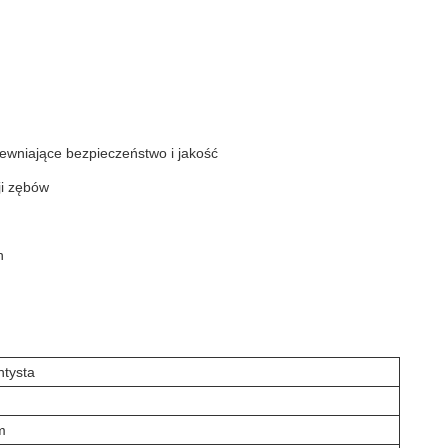
pewniające bezpieczeństwo i jakość
ji zębów
h
ntysta
m