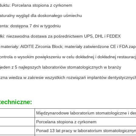
uktu: Porcelana stopiona z cyrkonem
naturalny wygląd dla doskonałego uśmiechu
enta: dostępna 7 dni w tygodniu
łki: niezawodna dostawa za pośrednictwem UPS, DHL i FEDEX
materiały: AIDITE Zirconia Block; materiały zatwierdzone CE i FDA za
ontrola o wysokim powiększeniu w celu dokładnej i dokładnej restaurac
jeden z 5 najlepszych laboratoriów stomatologicznych w branży
yczna wiedza w zakresie wszystkich rozwiązań implantów dentystycznyc
techniczne:
Międzynarodowe laboratorium stomatologiczne i de
u
Porcelana stopiona z cyrkonem
Ponad 13 lat pracy w laboratorium stomatologiczny