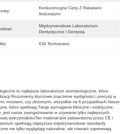
Konkurencyjne Ceny Z Rabatami 
nowy:
Ilościowymi
Międzynarodowe Laboratorium 
celowi:
Dentystyczne I Dentysta
ity:
630 Technicians
iczne to najlepsze laboratorium stomatologiczne, które
alizacji.Rozumiemy kluczowe znaczenie wydajności i precyzji w
mi, mostami, czy złożonymi, wszystkie na 6 przypadkach,Nasze
e, które spełniają Twoje wymagania kliniczne i estetyczne..
e, jest nasze zaangażowanie w używanie tylko najlepszych
wej wytrzymałościTen materiał jest zatwierdzony przez CE i
atorium spełniają najwyższe międzynarodowe standardy
zne nie tylko wyglądają naturalnie, ale również zapewniają