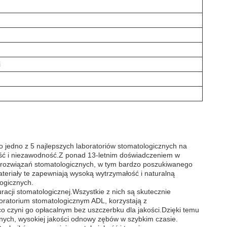
i
 jedno z 5 najlepszych laboratoriów stomatologicznych na
ość i niezawodność.Z ponad 13-letnim doświadczeniem w
asy rozwiązań stomatologicznych, w tym bardzo poszukiwanego
riały te zapewniają wysoką wytrzymałość i naturalną
ogicznych.
cji stomatologicznej.Wszystkie z nich są skutecznie
boratorium stomatologicznym ADL, korzystają z
o czyni go opłacalnym bez uszczerbku dla jakości.Dzięki temu
nych, wysokiej jakości odnowy zębów w szybkim czasie.