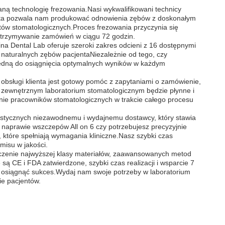
aną technologię frezowania.Nasi wykwalifikowani technicy
a ta pozwala nam produkować odnowienia zębów z doskonałym
stów stomatologicznych.Proces frezowania przyczynia się
 otrzymywanie zamówień w ciągu 72 godzin.
na Dental Lab oferuje szeroki zakres odcieni z 16 dostępnymi
naturalnych zębów pacjentaNiezależnie od tego, czy
zbędną do osiągnięcia optymalnych wyników w każdym
obsługi klienta jest gotowy pomóc z zapytaniami o zamówienie,
 zewnętrznym laboratorium stomatologicznym będzie płynne i
e pracowników stomatologicznych w trakcie całego procesu
stycznych niezawodnemu i wydajnemu dostawcy, który stawia
 w naprawie wszczepów All on 6 czy potrzebujesz precyzyjnie
które spełniają wymagania kliniczne.Nasz szybki czas
misu w jakości.
ączenie najwyższej klasy materiałów, zaawansowanych metod
 są CE i FDA zatwierdzone, szybki czas realizacji i wsparcie 7
y osiągnąć sukces.Wydaj nam swoje potrzeby w laboratorium
e pacjentów.