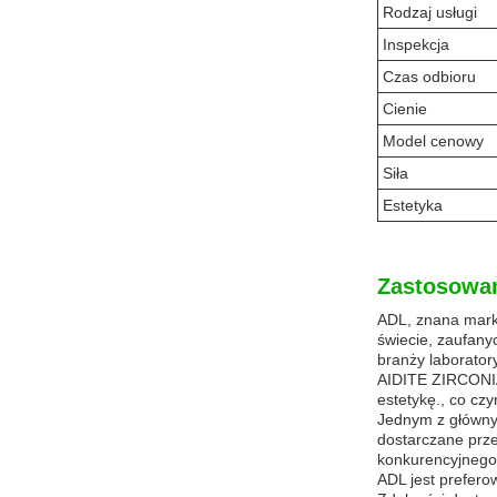
Rodzaj usługi
Inspekcja
Czas odbioru
Cienie
Model cenowy
Siła
Estetyka
Zastosowan
ADL, znana marka
świecie, zaufany
branży laborator
AIDITE ZIRCONIA
estetykę., co cz
Jednym z głównyc
dostarczane prze
konkurencyjnego 
ADL jest prefero