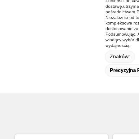
Zdolności dostaw
dostawę.utrzyman
pośrednictwem Pa
Niezależnie od t
kompleksowe rozw
dostosowanie zam
Podsumowując, AD
wiodący wybór dl
wydajnością.
Znaków:
Precyzyjna 