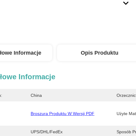
łowe Informacje
Opis Produktu
łowe Informacje
n:
China
Orzecznic
Broszura Produktu W Wersji PDF
Użyte Mate
UPS/DHL/FedEx
Sposób Pr