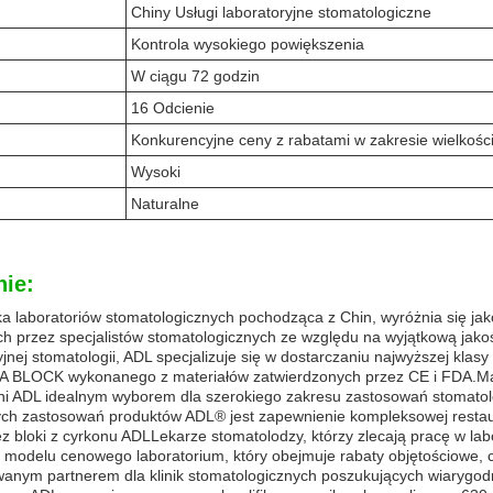
Chiny Usługi laboratoryjne stomatologiczne
Kontrola wysokiego powiększenia
W ciągu 72 godzin
16 Odcienie
Konkurencyjne ceny z rabatami w zakresie wielkośc
Wysoki
Naturalne
ie:
 laboratoriów stomatologicznych pochodząca z Chin, wyróżnia się jako
ch przez specjalistów stomatologicznych ze względu na wyjątkową jak
yjnej stomatologii, ADL specjalizuje się w dostarczaniu najwyższej kl
 BLOCK wykonanego z materiałów zatwierdzonych przez CE i FDA.Mate
yni ADL idealnym wyborem dla szerokiego zakresu zastosowań stomatol
h zastosowań produktów ADL® jest zapewnienie kompleksowej restaura
z bloki z cyrkonu ADLLekarze stomatolodzy, którzy zlecają pracę w la
modelu cenowego laboratorium, który obejmuje rabaty objętościowe, c
wanym partnerem dla klinik stomatologicznych poszukujących wiarygod