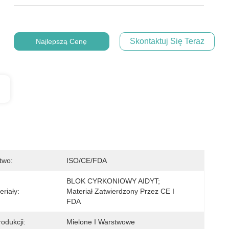
Skontaktuj Się Teraz
Najlepszą Cenę
two:
ISO/CE/FDA
BLOK CYRKONIOWY AIDYT; 
riały:
Materiał Zatwierdzony Przez CE I 
FDA
odukcji:
Mielone I Warstwowe