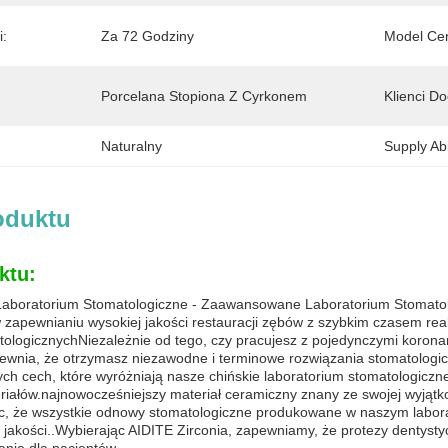
i:
Za 72 Godziny
Model Ce
Porcelana Stopiona Z Cyrkonem
Klienci Do
Naturalny
Supply Abil
oduktu
ktu:
aboratorium Stomatologiczne - Zaawansowane Laboratorium Stomatolog
 w zapewnianiu wysokiej jakości restauracji zębów z szybkim czasem re
ologicznychNiezależnie od tego, czy pracujesz z pojedynczymi korona
ewnia, że otrzymasz niezawodne i terminowe rozwiązania stomatologiczn
ch cech, które wyróżniają nasze chińskie laboratorium stomatologiczn
iałów.najnowocześniejszy materiał ceramiczny znany ze swojej wyjątko
c, że wszystkie odnowy stomatologiczne produkowane w naszym labor
 jakości..Wybierając AIDITE Zirconia, zapewniamy, że protezy dentystyc