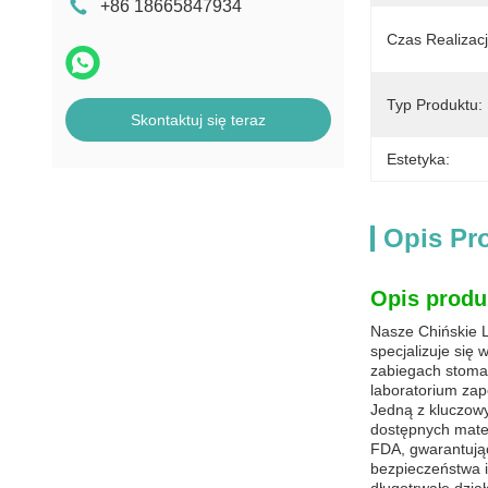
+86 18665847934
Czas Realizacj
Typ Produktu:
Skontaktuj się teraz
Estetyka:
Opis Pr
Opis produ
Nasze Chińskie L
specjalizuje się
zabiegach stomat
laboratorium zap
Jedną z kluczowy
dostępnych mater
FDA, gwarantują
bezpieczeństwa i