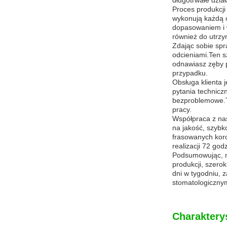
długotrwałe dział
Proces produkcji
wykonują każdą 
dopasowaniem i w
również do utrzy
Zdając sobie spr
odcieniami.Ten s
odnawiasz zęby p
przypadku.
Obsługa klienta 
pytania technicz
bezproblemowe.T
pracy.
Współpraca z na
na jakość, szybk
frasowanych koro
realizacji 72 go
Podsumowując, n
produkcji, szerok
dni w tygodniu, 
stomatologiczny
Charaktery