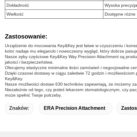
Dokładność
Wysoka precyzj
Wielkość
Dostępne różne 
Zastosowanie:
Urządzenie do mocowania Key&Key jest łatwe w czyszczeniu i konser
kolor nadaje mu elegancki i nowoczesny wygląd, który dobrze pasuje
Nasze zęby częściowe Key&Key Way Precision Attachment są produk
jakości i bezpieczeństwa.
Oferujemy elastyczne minimalne ilości zamówień i negocjowalne ce
Dzięki czasowi dostawy w ciągu zaledwie 72 godzin i możliwościom 
Key&Key.
Nasze możliwości dostaw 630 techników zapewniają, że możemy zas
Niezależnie od tego, czy jesteś lekarzem stomatologicznym, czy pa
może spełnić Twoje potrzeby.
Znaków:
ERA Precision Attachment
Zastos