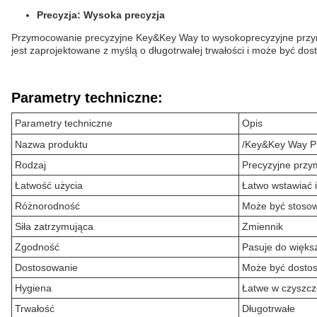
Precyzja: Wysoka precyzja
Przymocowanie precyzyjne Key&Key Way to wysokoprecyzyjne przy
jest zaprojektowane z myślą o długotrwałej trwałości i może być d
Parametry techniczne:
Parametry techniczne
Opis
Nazwa produktu
/Key&Key Way Pr
Rodzaj
Precyzyjne prz
Łatwość użycia
Łatwo wstawiać 
Różnorodność
Może być stosow
Siła zatrzymująca
Zmiennik
Zgodność
Pasuje do więks
Dostosowanie
Może być dostos
Hygiena
Łatwe w czyszcze
Trwałość
Długotrwałe