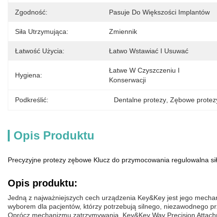
Zgodność:
Pasuje Do Większości Implantów
Siła Utrzymująca:
Zmiennik
Łatwość Użycia:
Łatwo Wstawiać I Usuwać
Łatwe W Czyszczeniu I 
Hygiena:
Konserwacji
Podkreślić:
Dentalne protezy
, 
Zębowe protez
Opis Produktu
Precyzyjne protezy zębowe Klucz do przymocowania regulowalna sił
Opis produktu:
Jedną z najważniejszych cech urządzenia Key&Key jest jego mechan
wyborem dla pacjentów, którzy potrzebują silnego, niezawodnego prz
Oprócz mechanizmu zatrzymywania, Key&Key Way Precision Attachme