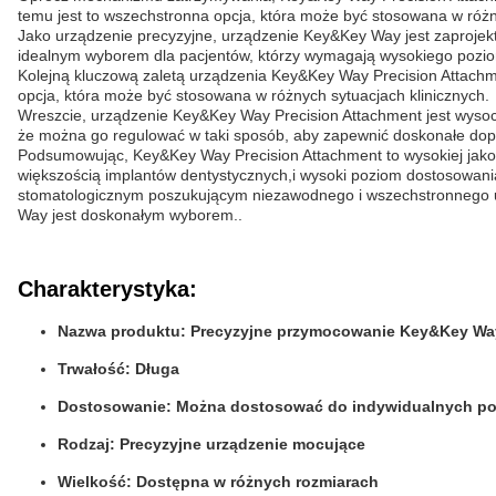
temu jest to wszechstronna opcja, która może być stosowana w róż
Jako urządzenie precyzyjne, urządzenie Key&Key Way jest zaprojek
idealnym wyborem dla pacjentów, którzy wymagają wysokiego poziom
Kolejną kluczową zaletą urządzenia Key&Key Way Precision Attachme
opcja, która może być stosowana w różnych sytuacjach klinicznych.
Wreszcie, urządzenie Key&Key Way Precision Attachment jest wyso
że można go regulować w taki sposób, aby zapewnić doskonałe dopa
Podsumowując, Key&Key Way Precision Attachment to wysokiej jakoś
większością implantów dentystycznych,i wysoki poziom dostosowani
stomatologicznym poszukującym niezawodnego i wszechstronnego u
Way jest doskonałym wyborem..
Charakterystyka:
Nazwa produktu: Precyzyjne przymocowanie Key&Key Wa
Trwałość: Długa
Dostosowanie: Można dostosować do indywidualnych pot
Rodzaj: Precyzyjne urządzenie mocujące
Wielkość: Dostępna w różnych rozmiarach