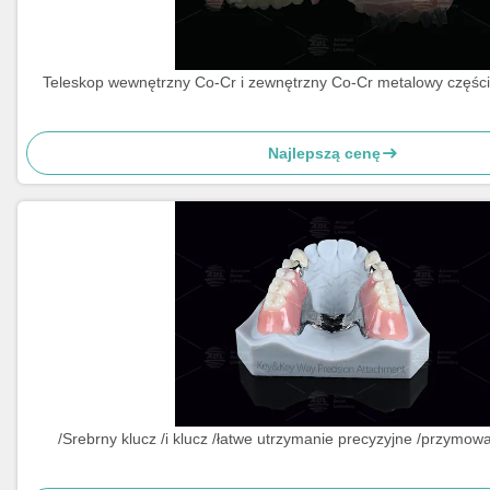
Teleskop wewnętrzny Co-Cr i zewnętrzny Co-Cr metalowy częś
Najlepszą cenę
/Srebrny klucz /i klucz /łatwe utrzymanie precyzyjne /przymow