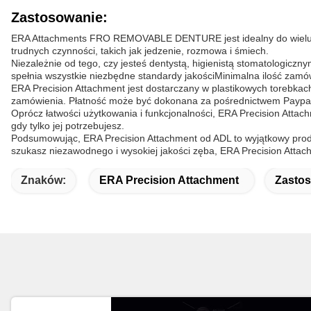
Zastosowanie:
ERA Attachments FRO REMOVABLE DENTURE jest idealny do wielu za
trudnych czynności, takich jak jedzenie, rozmowa i śmiech.
Niezależnie od tego, czy jesteś dentystą, higienistą stomatologiczn
spełnia wszystkie niezbędne standardy jakościMinimalna ilość zamó
ERA Precision Attachment jest dostarczany w plastikowych torebk
zamówienia. Płatność może być dokonana za pośrednictwem Paypal l
Oprócz łatwości użytkowania i funkcjonalności, ERA Precision Attac
gdy tylko jej potrzebujesz.
Podsumowując, ERA Precision Attachment od ADL to wyjątkowy produkt
szukasz niezawodnego i wysokiej jakości zęba, ERA Precision Attac
Znaków:
ERA Precision Attachment
Zastos