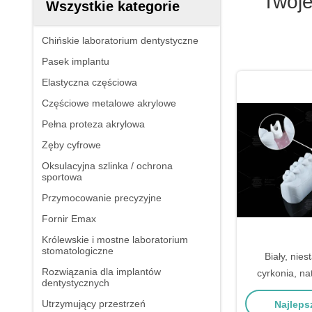
Twoje
Wszystkie kategorie
Chińskie laboratorium dentystyczne
Pasek implantu
Elastyczna częściowa
Częściowe metalowe akrylowe
Pełna proteza akrylowa
Zęby cyfrowe
Oksulacyjna szlinka / ochrona
sportowa
Przymocowanie precyzyjne
Fornir Emax
Królewskie i mostne laboratorium
stomatologiczne
Biały, nie
Rozwiązania dla implantów
cyrkonia, na
dentystycznych
estetyka
Utrzymujący przestrzeń
Najleps
funkc