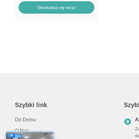
Skontaktuj się teraz
Szybki link
Szyb
Do Domu
A
Za
O Nas
d