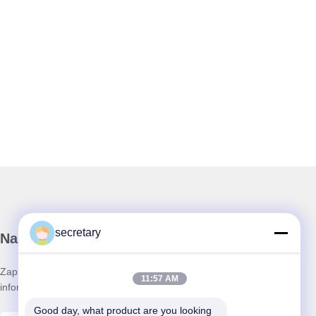
secretary
Nasz biuletyn
Zapisz się do naszego biuletynu z rabatami i innymi
11:57 AM
informacjami.
Good day, what product are you looking 