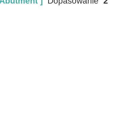
Abutment ]
Dopasowanie
2