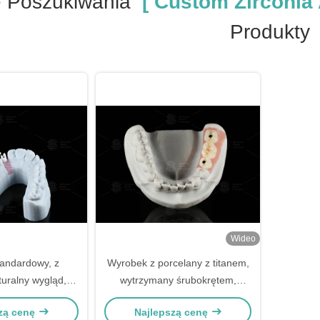
 Poszukiwania
[ Custom Zirconia 
Produkty
Wideo
standardowy, z
Wyrobek z porcelany z titanem,
turalny wygląd,
wytrzymany śrubokrętem,
 i optymalna
połączony z cyrkonem
zą cenę
Najlepszą cenę
jonalność