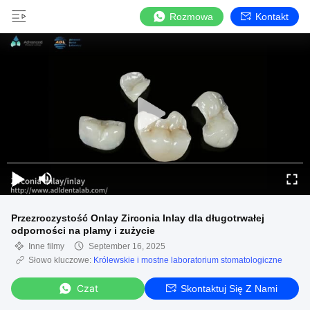
Rozmowa
Kontakt
Przezroczystość Onlay Zirconia Inlay dla długotrwałej
odporności na plamy i zużycie
Inne filmy
September 16, 2025
Słowo kluczowe:
Królewskie i mostne laboratorium stomatologiczne
Czat
Skontaktuj Się Z Nami