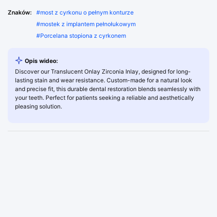
Znaków:
#
most z cyrkonu o pełnym konturze
#
mostek z implantem pełnołukowym
#
Porcelana stopiona z cyrkonem
Opis wideo:
Discover our Translucent Onlay Zirconia Inlay, designed for long-
lasting stain and wear resistance. Custom-made for a natural look
and precise fit, this durable dental restoration blends seamlessly with
your teeth. Perfect for patients seeking a reliable and aesthetically
pleasing solution.