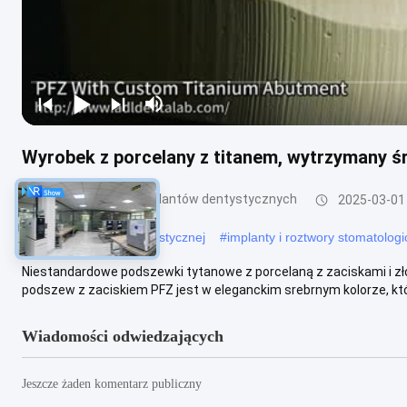
Wyrobek z porcelany z titanem, wytrzymany 
Rozwiązania dla implantów dentystycznych
2025-03-01
#
implanty protezy dentystycznej
#
implanty i roztwory stomatolog
Niestandardowe podszewki tytanowe z porcelaną z zaciskami i z
podszew z zaciskiem PFZ jest w eleganckim srebrnym kolorze, któr
Wiadomości odwiedzających
Jeszcze żaden komentarz publiczny