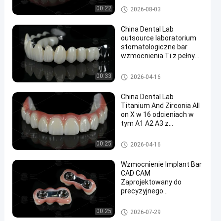
niskiej alergii
Królewskie i mostne laboratori
00:22
2026-08-03
zapewniające precyzję
um stomatologiczne
China Dental Lab
outsource laboratorium
stomatologiczne bar
wzmocnienia Ti z pełnym
cyrkonia zapewniając
konkurencyjne ceny z
Chińskie laboratorium dentyst
00:33
2026-04-16
rabatami objętościowymi
yczne
dostosowane do
China Dental Lab
specjalistów
Titanium And Zirconia All
stomatologicznych
on X w 16 odcieniach w
wymagających i produkcji
tym A1 A2 A3 z
laboratorium
stomatologicznego dla
Chińskie laboratorium dentyst
00:25
2026-04-16
naturalnej estetyki
yczne
stomatologicznej
Wzmocnienie Implant Bar
CAD CAM
Zaprojektowany do
precyzyjnego
dopasowania
Kompatybilny z
Pasek implantu
00:25
2026-07-29
większością systemów