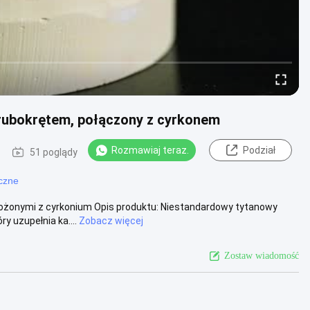
śrubokrętem, połączony z cyrkonem
Rozmawiaj teraz.
Podział
51 poglądy
iczne
łożonymi z cyrkonium Opis produktu: Niestandardowy tytanowy
y uzupełnia ka....
Zobacz więcej
Zostaw wiadomość