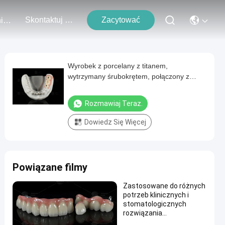
Skontaktuj Się Z Nami
Zacytować
Wydarzenia
Wyrobek z porcelany z titanem,
wytrzymany śrubokrętem, połączony z
cyrkonem
Rozmawiaj Teraz.
Dowiedz Się Więcej
Powiązane filmy
Zastosowane do różnych
potrzeb klinicznych i
stomatologicznych
rozwiązania
stomatologiczne PFZ o