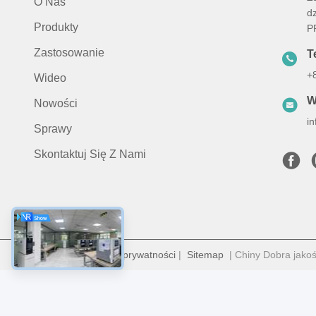
O Nas
d
Produkty
P
Zastosowanie
Te
+
Wideo
W
Nowości
i
Sprawy
Skontaktuj Się Z Nami
Polityka prywatności
|
Sitemap
| Chiny Dobra jakoś