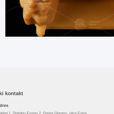
ki kontakt
dres
kład 1, Distriktu Fuqiao 2, Gminy Qiaotou, ulica Fuhai,