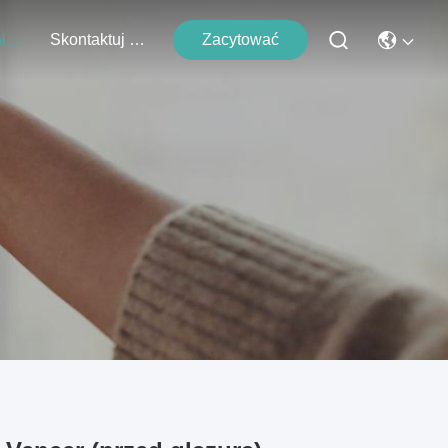
Skontaktuj Się Z Nami
Zacytować
Wydarzenia