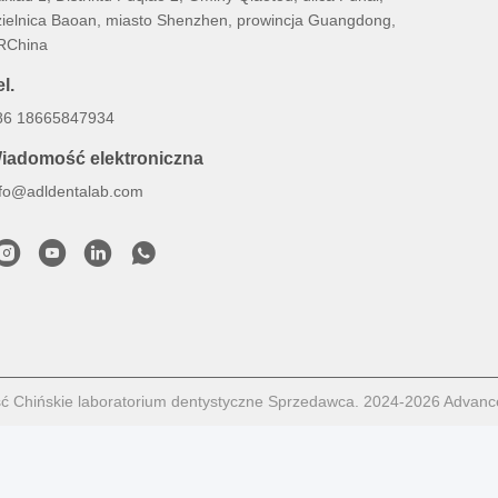
zielnica Baoan, miasto Shenzhen, prowincja Guangdong,
RChina
l.
86 18665847934
iadomość elektroniczna
nfo@adldentalab.com
ć Chińskie laboratorium dentystyczne Sprzedawca. 2024-2026 Advanc